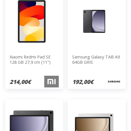
Xiaomi Redmi Pad SE
Samsung Galaxy TAB A9
128 GB 27,9 cm (11")
64GB GRIS
Qualcomm Snapdragon
4 GB Android 13 Grafito,
Gris
214,00€
192,00€