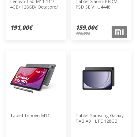
Lenovo Tab M11 11"/
Tablet Xiaomi REDMI
4GB/ 128GB/ Octacore/
PSD SE VHU4448
Gris Luna. + Tab Pen
GRAPHITE GREY
191,00€
159,00€
170,00€
Tablet Lenovo M11
Tablet Samsung Galaxy
TAB A9+ LTE 128GB
GRAY