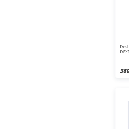
Desh
DEX
360