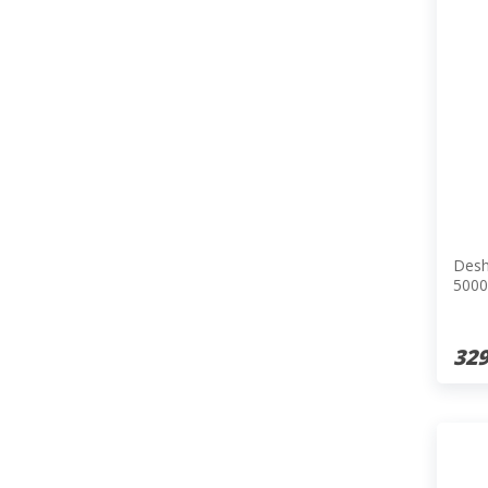
Desh
5000
329