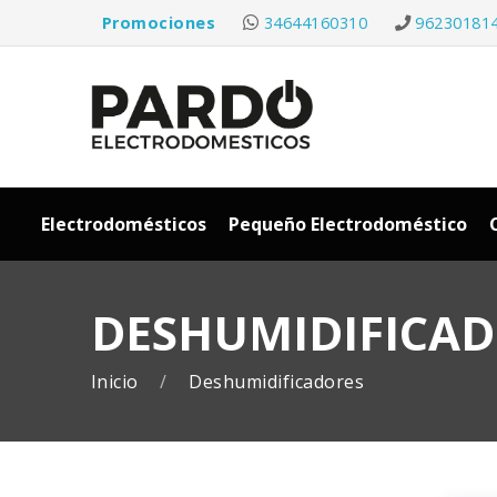
Promociones
34644160310
96230181
Electrodomésticos
Pequeño Electrodoméstico
DESHUMIDIFICA
Inicio
Deshumidificadores