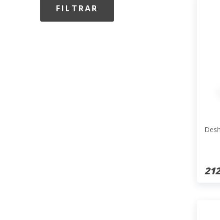
Desh
212