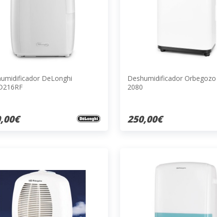
umidificador DeLonghi
Deshumidificador Orbegoz
D216RF
2080
,00€
250,00€