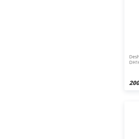
Desh
DH1
200