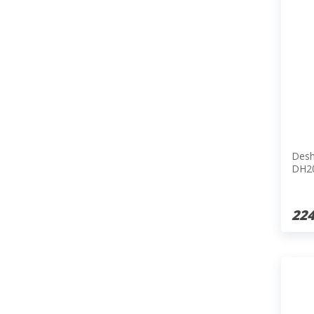
Desh
DH2
224