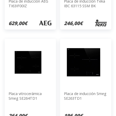
Placa de inducción AEG
Placa de inducción Teka
TI63IF00IZ
IBC 63115 SSM BK
629,00€
246,00€
Placa vitrocerámica
Placa de inducción Smeg
Smeg SE264TD1
SE263TD1
264,00€
196,00€