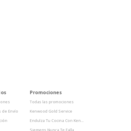
ios
Promociones
iones
Todas las promociones
 de Envío
Kenwood Gold Service
ción
Endulza Tu Cocina Con Ken...
Siemens Nunca Te Falla