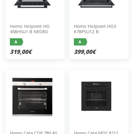
Horno Hotpoint HO
Horno Hotpoint HO3
458HSU1 B NEGRO
K78PSU1Z B
A
A
319,00€
399,00€
Horno Cata CDP 780 AS
Horno Cata MDS 8211