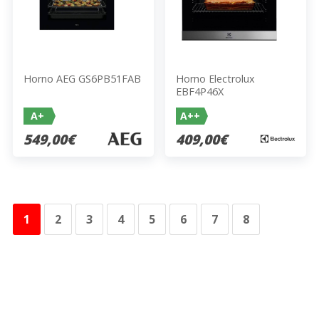
Horno AEG GS6PB51FAB
Horno Electrolux
EBF4P46X
A+
A++
549,00€
409,00€
1
2
3
4
5
6
7
8