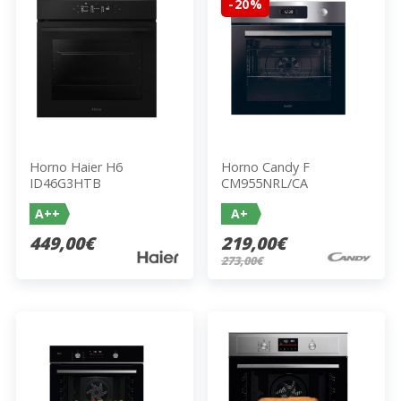
-20%
Horno Haier H6
Horno Candy F
ID46G3HTB
CM955NRL/CA
A++
A+
449,00€
219,00€
273,00€