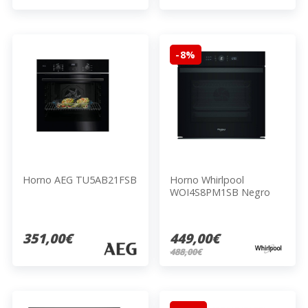
-8%
Horno AEG TU5AB21FSB
Horno Whirlpool
WOI4S8PM1SB Negro
351,00€
449,00€
488,00€